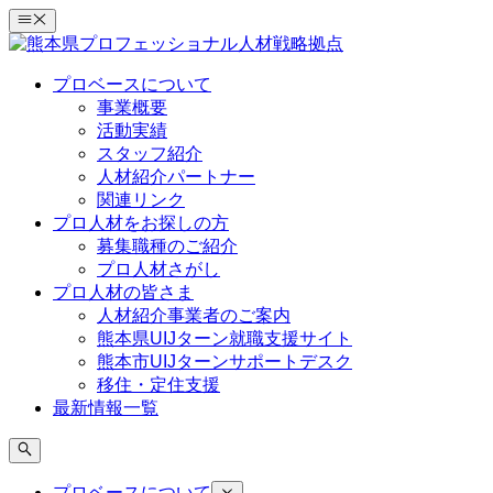
コ
ン
テ
プロベースについて
ン
事業概要
ツ
活動実績
へ
スタッフ紹介
ス
人材紹介パートナー
キ
関連リンク
ッ
プロ人材をお探しの方
プ
募集職種のご紹介
プロ人材さがし
プロ人材の皆さま
人材紹介事業者のご案内
熊本県UIJターン就職支援サイト
熊本市UIJターンサポートデスク
移住・定住支援
最新情報一覧
プロベースについて