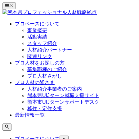
コ
ン
テ
プロベースについて
ン
事業概要
ツ
活動実績
へ
スタッフ紹介
ス
人材紹介パートナー
キ
関連リンク
ッ
プロ人材をお探しの方
プ
募集職種のご紹介
プロ人材さがし
プロ人材の皆さま
人材紹介事業者のご案内
熊本県UIJターン就職支援サイト
熊本市UIJターンサポートデスク
移住・定住支援
最新情報一覧
プロベースについて