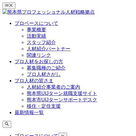
コ
ン
テ
プロベースについて
ン
事業概要
ツ
活動実績
へ
スタッフ紹介
ス
人材紹介パートナー
キ
関連リンク
ッ
プロ人材をお探しの方
プ
募集職種のご紹介
プロ人材さがし
プロ人材の皆さま
人材紹介事業者のご案内
熊本県UIJターン就職支援サイト
熊本市UIJターンサポートデスク
移住・定住支援
最新情報一覧
プロベースについて